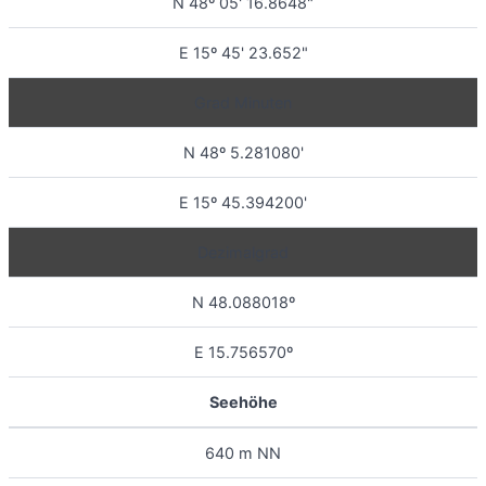
N 48º 05' 16.8648"
E 15º 45' 23.652"
Grad Minuten
N 48º 5.281080'
E 15º 45.394200'
Dezimalgrad
N 48.088018º
E 15.756570º
Seehöhe
640 m NN