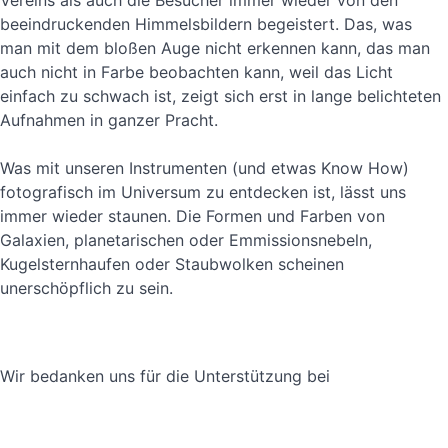
Vereins als auch die Besucher immer wieder von den
beeindruckenden Himmelsbildern begeistert. Das, was
man mit dem bloßen Auge nicht erkennen kann, das man
auch nicht in Farbe beobachten kann, weil das Licht
einfach zu schwach ist, zeigt sich erst in lange belichteten
Aufnahmen in ganzer Pracht.
Was mit unseren Instrumenten (und etwas Know How)
fotografisch im Universum zu entdecken ist, lässt uns
immer wieder staunen. Die Formen und Farben von
Galaxien, planetarischen oder Emmissionsnebeln,
Kugelsternhaufen oder Staubwolken scheinen
unerschöpflich zu sein.
Pferdekopfnebel (IC 434) und Flammennebel
NGC 6050 - Ein Galaxienpaar im Sternbild
Weihnachtsbaum-Sternhaufen und
M 94 - Spiralgalaxie im Sternbild Jagdhunde
Tintenfischnebel und Fledermausnebel
Elefantenrüsselnebel (IC 1396)
Supernova 2023IXF in M 101
Komet C/2025 A6 Lemmon
Die Dreiecksgalaxie (M 33)
Andromeda-Galaxie (M 31)
Schleiernebel (NGC 6969)
Pferdekopfnebel (IC 434)
Whirlpool-Galaxie (M 51)
Kugelsternhaufen (M92)
Markariansche Kette
Hantelnebel (M 27)
Krebsnebel (M 1)
Plejaden (M 45)
Löwen-Nebel
(NGC 2024)
Leo-Triplett
Konusnebel
NGC 4395
NGC 7822
NGC 2170
NGC 891
Herkules
IC 443
IC 410
M 81
Wir bedanken uns für die Unterstützung bei